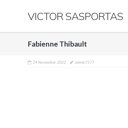
Skip
to
VICTOR SASPORTAS
content
Fabienne Thibault
24 November 2022
admin7577