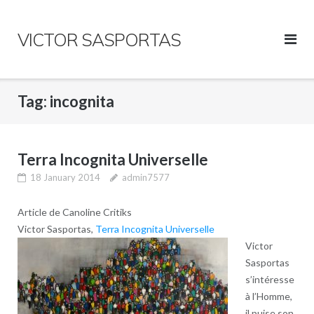
Skip
to
VICTOR SASPORTAS
content
Tag:
incognita
Terra Incognita Universelle
18 January 2014
admin7577
Article de Canoline Critiks
Victor Sasportas,
Terra Incognita Universelle
Victor
Sasportas
s’intéresse
à l’Homme,
il puise son